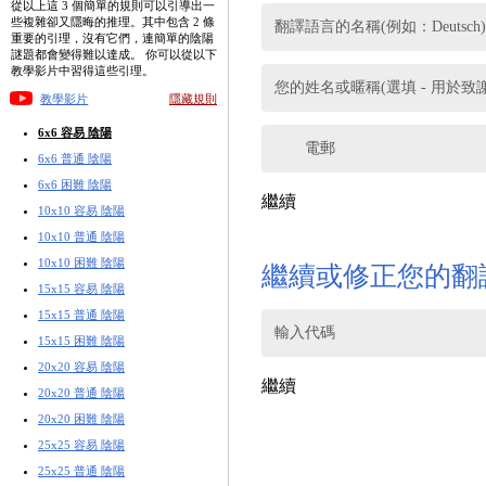
從以上這 3 個簡單的規則可以引導出一
些複雜卻又隱晦的推理。其中包含 2 條
翻譯語言的名稱(例如：Deutsch)
重要的引理，沒有它們，連簡單的陰陽
謎題都會變得難以達成。 你可以從以下
教學影片中習得這些引理。
您的姓名或暱稱(選填 - 用於致
教學影片
隱藏規則
6x6 容易 陰陽
電郵
6x6 普通 陰陽
6x6 困難 陰陽
繼續
10x10 容易 陰陽
10x10 普通 陰陽
10x10 困難 陰陽
繼續或修正您的翻
15x15 容易 陰陽
15x15 普通 陰陽
輸入代碼
15x15 困難 陰陽
20x20 容易 陰陽
繼續
20x20 普通 陰陽
20x20 困難 陰陽
25x25 容易 陰陽
25x25 普通 陰陽