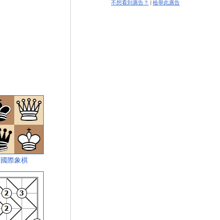
不想看到廣告？
|
檢舉此廣告
國際象棋