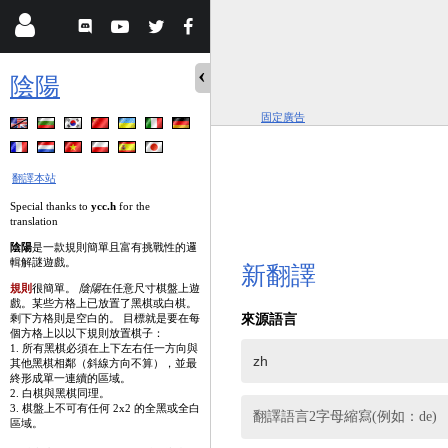
陰陽
固定廣告
翻譯本站
Special thanks to
ycc.h
for the
translation
陰陽
是一款規則簡單且富有挑戰性的邏
輯解謎遊戲。
新翻譯
規則
很簡單。
陰陽
在任意尺寸棋盤上遊
戲。某些方格上已放置了黑棋或白棋。
剩下方格則是空白的。 目標就是要在每
來源語言
個方格上以以下規則放置棋子：
1. 所有黑棋必須在上下左右任一方向與
其他黑棋相鄰（斜線方向不算），並最
終形成單一連續的區域。
2. 白棋與黑棋同理。
3. 棋盤上不可有任何 2x2 的全黑或全白
翻譯語言2字母縮寫(例如：de)
區域。