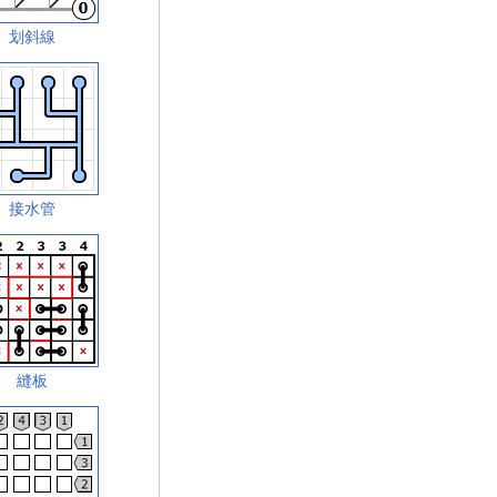
划斜線
接水管
縫板