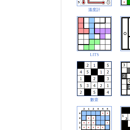
溫度計
LITS
數壹