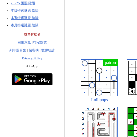
25x25 困難 陰陽
本日特選謎題 陰陽
本週特選謎題 陰陽
本月特選謎題 陰陽
成為贊助者
回饋意見
|
指定題號
列印題目集
|
榮譽榜
|
數據統計
Privacy Policy
iOS App
Lollipops