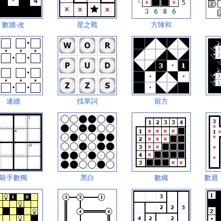
數牆‧改
星之戰
方陣和
連續
找單詞
留方
殺手數獨
黑白
數織
數迴