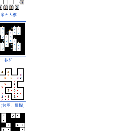
摩天大樓
數和
（數圈、柵欄）