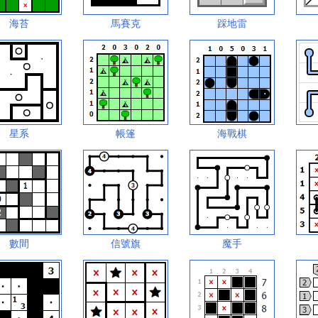
海苔
馬賽克
踩地雷
星系
帳篷
海戰棋
數間
信號旗
魔手