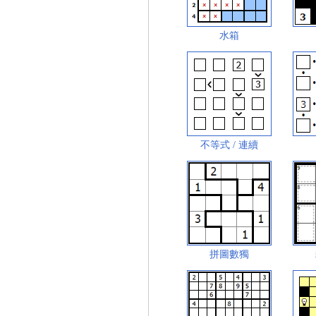
水箱
不等式 / 連續
拼圖數獨