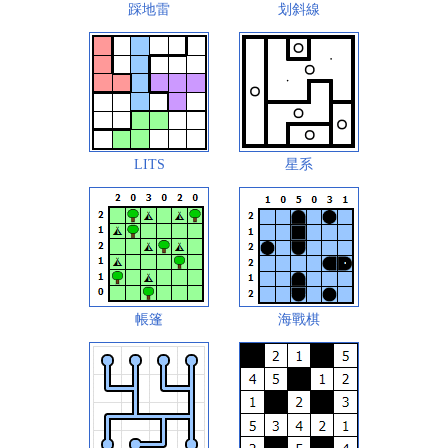
踩地雷
划斜線
LITS
星系
帳篷
海戰棋