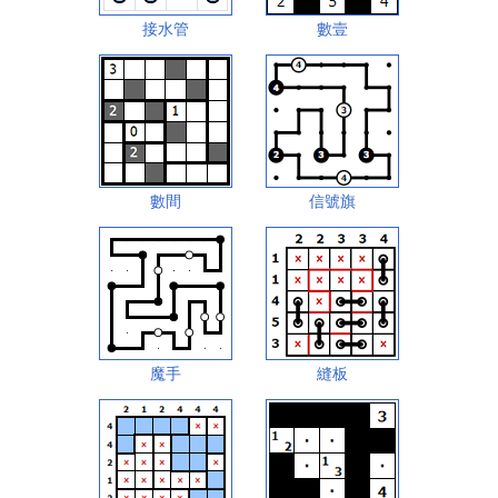
接水管
數壹
數間
信號旗
魔手
縫板