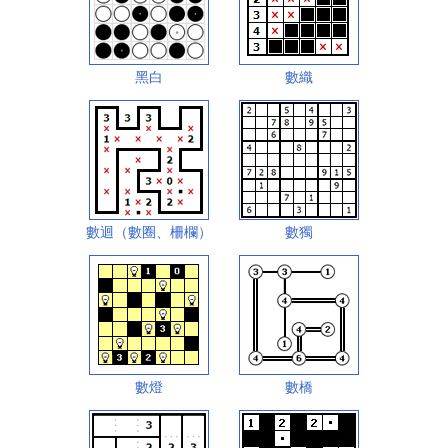
黑白
數織
數迴（數圈、柵欄）
數獨
數燈
數橋