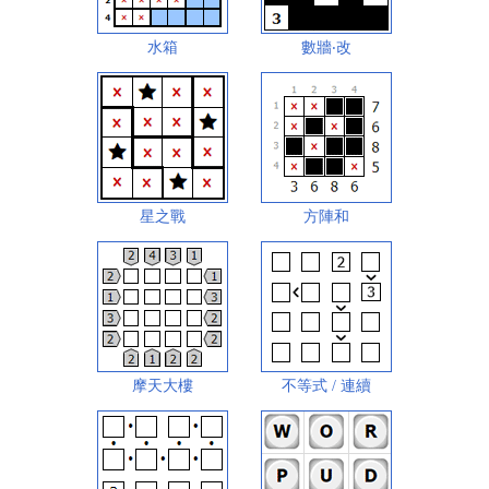
水箱
數牆‧改
星之戰
方陣和
摩天大樓
不等式 / 連續