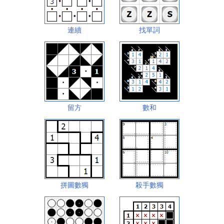
連續
找單詞
留方
數和
拼圖數獨
殺手數獨