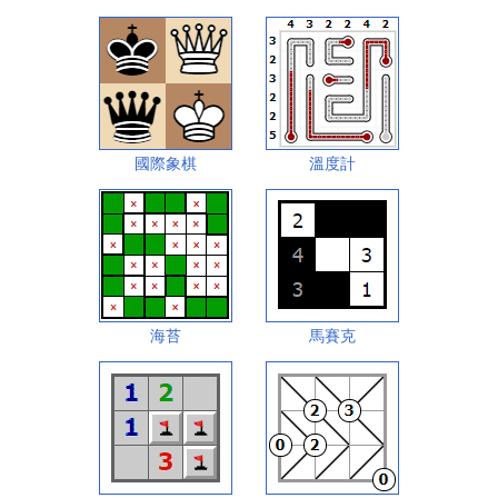
國際象棋
溫度計
海苔
馬賽克