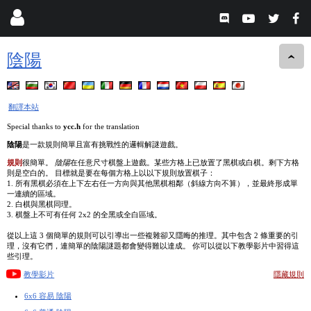
陰陽
翻譯本站
Special thanks to
ycc.h
for the translation
陰陽
是一款規則簡單且富有挑戰性的邏輯解謎遊戲。
規則
很簡單。
陰陽
在任意尺寸棋盤上遊戲。某些方格上已放置了黑棋或白棋。剩下方格
則是空白的。 目標就是要在每個方格上以以下規則放置棋子：
1. 所有黑棋必須在上下左右任一方向與其他黑棋相鄰（斜線方向不算），並最終形成單
一連續的區域。
2. 白棋與黑棋同理。
3. 棋盤上不可有任何 2x2 的全黑或全白區域。
從以上這 3 個簡單的規則可以引導出一些複雜卻又隱晦的推理。其中包含 2 條重要的引
理，沒有它們，連簡單的陰陽謎題都會變得難以達成。 你可以從以下教學影片中習得這
些引理。
教學影片
隱藏規則
6x6 容易 陰陽